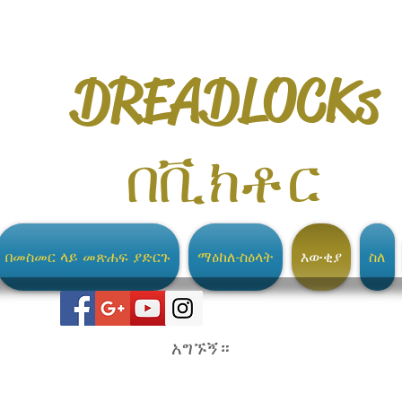
DREADLOCKs
በቪክቶር
በመስመር ላይ መጽሐፍ ያድርጉ
ማዕከለ-ስዕላት
እውቂያ
ስለ
አግኙኝ።