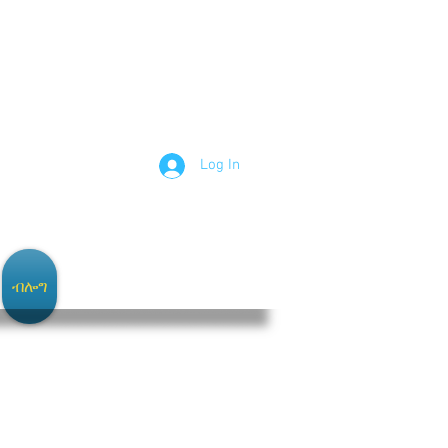
Log In
ብሎግ